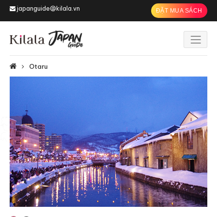
japanguide@kilala.vn
ĐẶT MUA SÁCH
Otaru