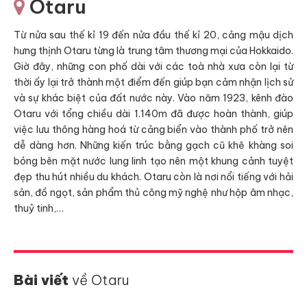
Otaru
Từ nửa sau thế kỉ 19 đến nửa đầu thế kỉ 20, cảng mậu dịch
hưng thịnh Otaru từng là trung tâm thương mại của Hokkaido.
Giờ đây, những con phố dài với các toà nhà xưa còn lại từ
thời ấy lại trở thành một điểm đến giúp bạn cảm nhận lịch sử
và sự khác biệt của đất nước này. Vào năm 1923, kênh đào
Otaru với tổng chiều dài 1.140m đã được hoàn thành, giúp
việc lưu thông hàng hoá từ cảng biển vào thành phố trở nên
dễ dàng hơn. Những kiến trúc bằng gạch cũ khẽ khàng soi
bóng bên mặt nước lung linh tạo nên một khung cảnh tuyệt
đẹp thu hút nhiều du khách. Otaru còn là nơi nổi tiếng với hải
sản, đồ ngọt, sản phẩm thủ công mỹ nghệ như hộp âm nhạc,
thuỷ tinh,…
Bài viết
về Otaru