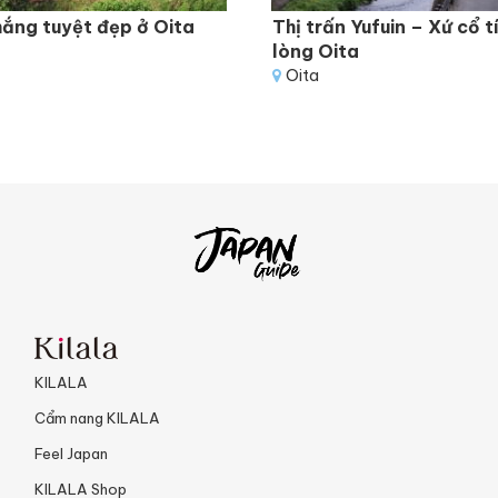
hắng tuyệt đẹp ở Oita
Thị trấn Yufuin – Xứ cổ t
lòng Oita
Oita
KILALA
Cẩm nang KILALA
Feel Japan
KILALA Shop