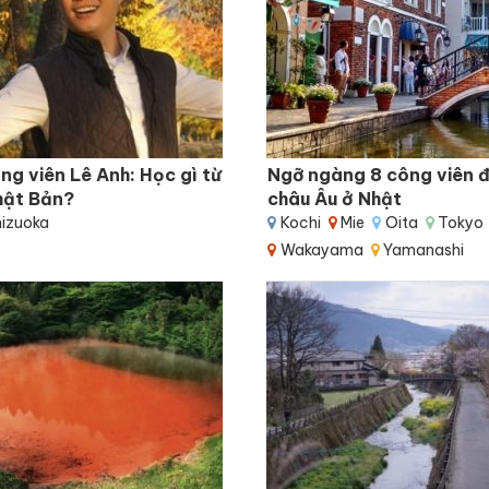
ng viên Lê Anh: Học gì từ
Ngỡ ngàng 8 công viên 
Nhật Bản?
châu Âu ở Nhật
izuoka
Kochi
Mie
Oita
Tokyo
Wakayama
Yamanashi