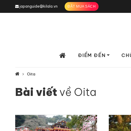
japanguide@kilala.vn
ĐẶT MUA SÁCH
ĐIỂM ĐẾN
CH
Oita
Bài viết
về Oita