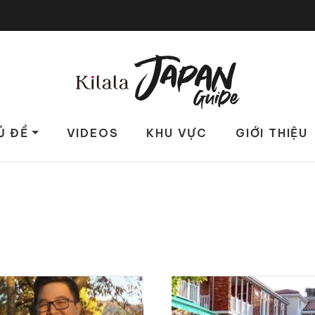
Ủ ĐỀ
VIDEOS
KHU VỰC
GIỚI THIỆU