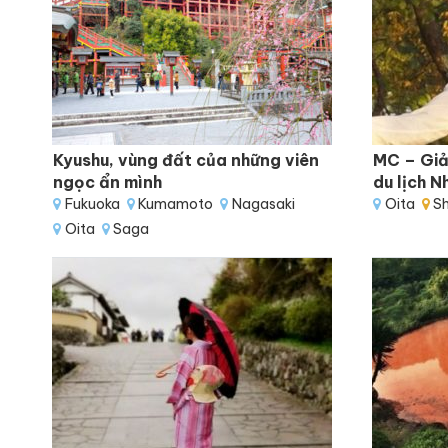
Kyushu, vùng đất của những viên
MC – Giả
ngọc ẩn mình
du lịch 
Fukuoka
Kumamoto
Nagasaki
Oita
Sh
Oita
Saga