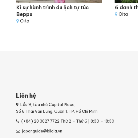
Kí sự hành trình du lịch tự túc
6 danh t
Beppu
Oita
Oita
Liên hệ
Lầu 9, tòa nhà Capital Place,
Số 6 Thái Văn Lung, Quận 1, TP. Hồ Chí Minh
(+84) 28 3827 7722
Thứ 2 – Thứ 6 | 8:30 – 18:30
japanguide@kilala.vn