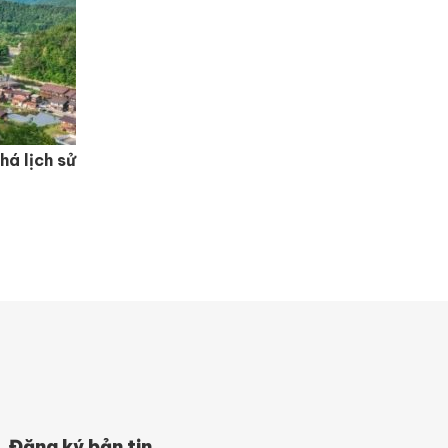
há lịch sử
Đăng ký bản tin