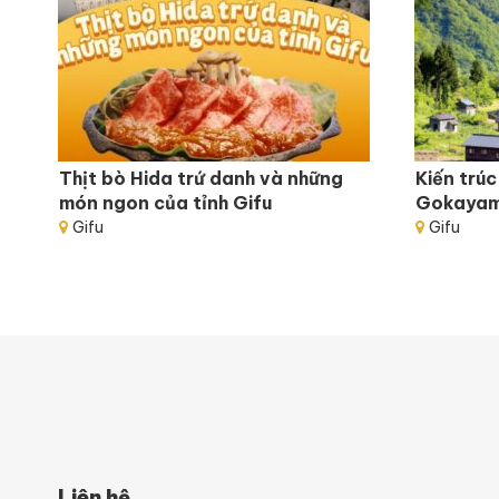
Thịt bò Hida trứ danh và những
Kiến trú
món ngon của tỉnh Gifu
Gokayam
Gifu
Gifu
Liên hệ