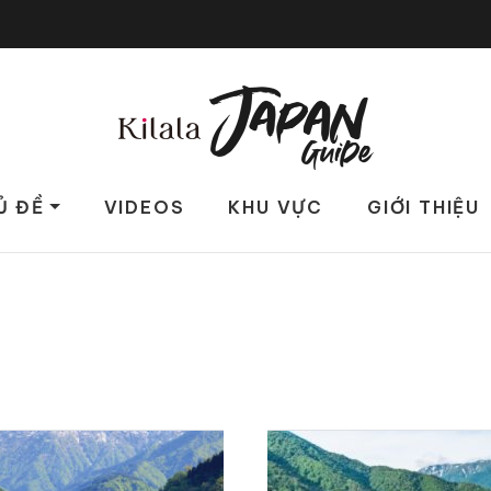
Ủ ĐỀ
VIDEOS
KHU VỰC
GIỚI THIỆU