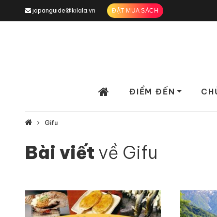
japanguide@kilala.vn
ĐẶT MUA SÁCH
ĐIỂM ĐẾN
CH
Gifu
Bài viết
về Gifu