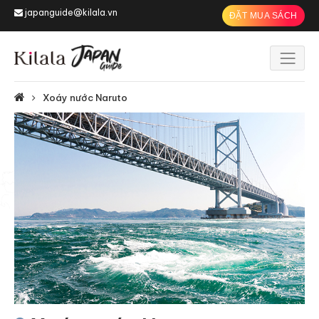
japanguide@kilala.vn
ĐẶT MUA SÁCH
Xoáy nước Naruto