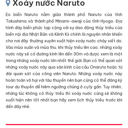
Xoáy nước Naruto
Eo biển Naruto nằm giữa thành phố Naruto của tỉnh
Tokushima và thành phố Minami-awaji của tỉnh Hyogo. Địa
hình đáy biển phức tạp cộng với sự dao động thủy triều của
biển nội địa Nhật Bản và Kênh Kii chính là nguyên nhân khiến
cho nơi đây thường xuyên xuất hiện xoáy nước chảy xiết do.
Vào mùa xuân và mùa thu, khi thủy triều lên cao, những xoáy
nước này sẽ có đường kính lên đến 30m và được xem là một
trong những xoáy nước lớn nhất thế giới. Bạn có thể quan sát
những xoáy nước này qua sàn kính của cầu Onaruto hoặc từ
đài quan sát của công viên Naruto. Những xoáy nước này
hoàn toàn vô hại với tàu thuyền nên bạn cũng có thể đăng ký
tour du thuyền để hiêm ngưỡng chúng ở cự ly gần. Tuy nhiên,
những lúc không có thủy triều thì xoáy nước cũng sẽ không
xuất hiện nên tốt nhất bạn hãy xem lịch thủy triều trước khi
đến đây nhé.