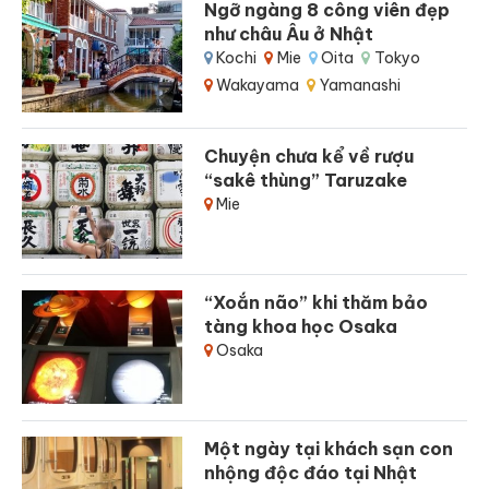
Ngỡ ngàng 8 công viên đẹp
như châu Âu ở Nhật
Kochi
Mie
Oita
Tokyo
Wakayama
Yamanashi
Chuyện chưa kể về rượu
“sakê thùng” Taruzake
Mie
“Xoắn não” khi thăm bảo
tàng khoa học Osaka
Osaka
Một ngày tại khách sạn con
nhộng độc đáo tại Nhật