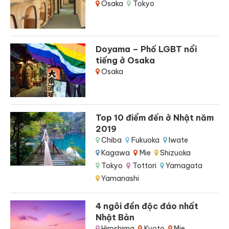
Osaka
Tokyo
Doyama – Phố LGBT nổi
tiếng ở Osaka
Osaka
Top 10 điểm đến ở Nhật năm
2019
Chiba
Fukuoka
Iwate
Kagawa
Mie
Shizuoka
Tokyo
Tottori
Yamagata
Yamanashi
4 ngôi đền độc đáo nhất
Nhật Bản
Hiroshima
Kyoto
Mie