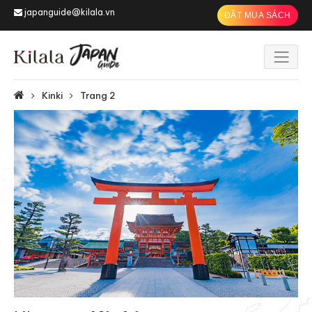
japanguide@kilala.vn
ĐẶT MUA SÁCH
Kinki
Trang 2