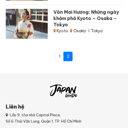
Văn Mai Hương: Những ngày
khám phá Kyoto – Osaka –
Tokyo
Kyoto
Osaka
Tokyo
Page navigation
Page
Current Page
1
2
Liên hệ
Lầu 9, tòa nhà Capital Place,
Số 6 Thái Văn Lung, Quận 1, TP. Hồ Chí Minh