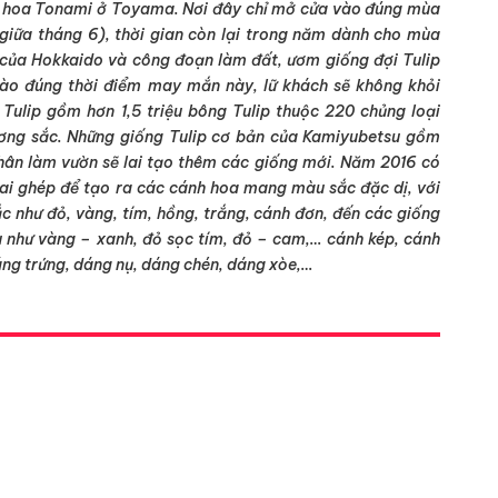
g hoa Tonami ở Toyama. Nơi đây chỉ mở cửa vào đúng mùa
 giữa tháng 6), thời gian còn lại trong năm dành cho mùa
 của Hokkaido và công đoạn làm đất, ươm giống đợi Tulip
ào đúng thời điểm may mắn này, lữ khách sẽ không khỏi
Tulip gồm hơn 1,5 triệu bông Tulip thuộc 220 chủng loại
ơng sắc. Những giống Tulip cơ bản của Kamiyubetsu gồm
hân làm vườn sẽ lai tạo thêm các giống mới. Năm 2016 có
lai ghép để tạo ra các cánh hoa mang màu sắc đặc dị, với
 như đỏ, vàng, tím, hồng, trắng, cánh đơn, đến các giống
u như vàng – xanh, đỏ sọc tím, đỏ – cam,… cánh kép, cánh
áng trứng, dáng nụ, dáng chén, dáng xòe,…