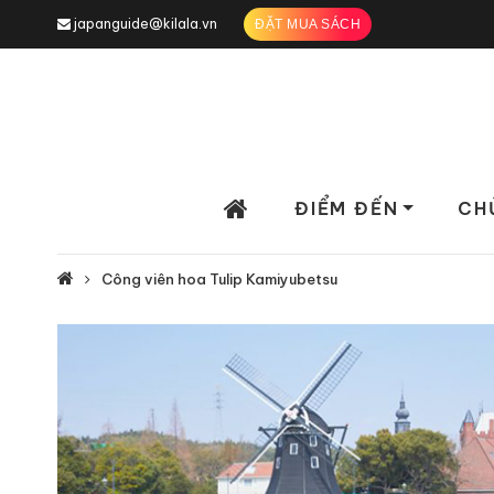
japanguide@kilala.vn
ĐẶT MUA SÁCH
ĐIỂM ĐẾN
CH
Công viên hoa Tulip Kamiyubetsu