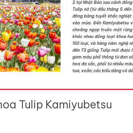
2 tại Nhật Bản sau cánh đồn
Tulip nở (từ đầu tháng 5 đến
đông băng tuyết khắc nghiệt
vào mùa. Đến Kamiyubetsu v
choáng ngợp trước một rừng 
khác nhau đồng loạt khoe hư
150 loại, và hàng năm nghệ n
đến 73 giống Tulip mới được 
gam màu phổ thông từ đơn sắc
hoa đa sắc, phối từ nhiều mà
tua, xoắn; các kiểu dáng có d
hoa Tulip Kamiyubetsu