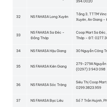
394.0020
Tầng 3, TTTM Vinco
32
NS FAHASA Long Xuyên
Xuyên, An Giang –
NS FAHASA Sa Đéc –
Coop Mart Sa Đéc, 
33
Đồng Tháp
Tháp – ĐT: 0277.
34
NS FAHASA Hậu Giang
30 Nguyễn Công Trứ
279-279A Nguyễn Tr
35
NS FAHASA Kiên Giang
(0297) 3 943 098
Siêu Thị Coop Mart
36
NS FAHASA Sóc Trăng
0299.3823.959
37
NS FAHASA Bạc Liêu
Số 7 Trần Huỳnh, Ph