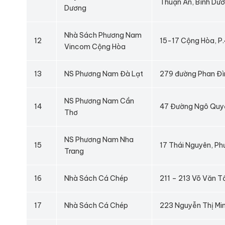
Thuận An, Bình Dư
Dương
Nhà Sách Phương Nam
12
15-17 Cộng Hòa, P.
Vincom Cộng Hòa
13
NS Phương Nam Đà Lạt
279 đường Phan Đì
NS Phương Nam Cần
14
47 Đường Ngô Quyền
Thơ
NS Phương Nam Nha
15
17 Thái Nguyên, Ph
Trang
16
Nhà Sách Cá Chép
211 – 213 Võ Văn T
17
Nhà Sách Cá Chép
223 Nguyễn Thị Min