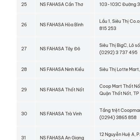
25
NS FAHASA Cần Thơ
103-103C Đường 30
Lầu 1, Siêu Thị Co
26
NS FAHASA Hòa Bình
815 253
Siêu Thị BigC, Lô s
27
NS FAHASA Tây Đô
(0292) 3 737 495
28
NS FAHASA Ninh Kiều
Siêu Thị Lotte Mar
Coop Mart Thốt Nốt
29
NS FAHASA Thốt Nốt
Quận Thốt Nốt, TP
Tầng trệt Coopmart
30
NS FAHASA Trà Vinh
(0294) 3865 858
12 Nguyễn Huệ A, P
31
NS FAHASA An Giang