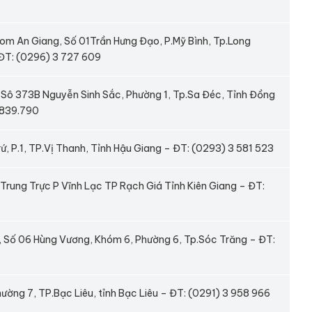
m An Giang, Số 01Trần Hưng Đạo, P.Mỹ Bình, Tp.Long
 ĐT: (0296) 3 727 609
Sô 373B Nguyễn Sinh Sắc, Phường 1, Tp.Sa Đéc, Tỉnh Đồng
3839.790
, P.1, TP.Vị Thanh, Tỉnh Hậu Giang – ĐT: (0293) 3 581 523
ung Trực P Vĩnh Lạc TP Rạch Giá Tỉnh Kiên Giang – ĐT:
, Số 06 Hùng Vương, Khóm 6, Phường 6, Tp.Sóc Trăng – ĐT:
ường 7, TP.Bạc Liêu, tỉnh Bạc Liêu – ĐT: (0291) 3 958 966