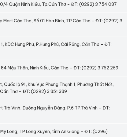
/4 Quận Ninh Kiều, Tp.Cần Thơ – ĐT: (0292) 3 754 037
.op Mart Cần Thơ, Số 01 Hòa Bình, TP Cần Thơ – ĐT: (0292) 3
ố 1, KDC Hưng Phú, P.Hưng Phú, Cái Răng, Cần Thơ – ĐT:
t, 84 Mậu Thân, Ninh Kiều, Cần Thơ – ĐT: (0292) 3 762 269
, Quốc lộ 91, Khu Vực Phụng Thạnh 1, Phường Thốt Nốt,
 Cần Thơ – ĐT: (0292) 3 851 389
 Trà Vinh, Đường Nguyễn Đáng, P.6 TP.Trà Vinh – ĐT:
.Mỹ Long, TP Long Xuyên, tỉnh An Giang – ĐT: (0296)