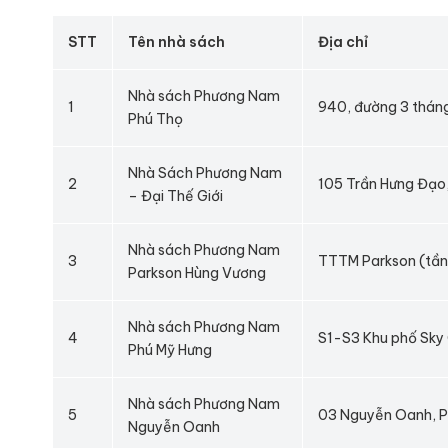
STT
Tên nhà sách
Địa chỉ
Nhà sách Phương Nam
1
940, đường 3 tháng
Phú Thọ
Nhà Sách Phương Nam
2
105 Trần Hưng Đạo,
– Đại Thế Giới
Nhà sách Phương Nam
3
TTTM Parkson (tầng
Parkson Hùng Vương
Nhà sách Phương Nam
4
S1-S3 Khu phố Sky 
Phú Mỹ Hưng
Nhà sách Phương Nam
5
03 Nguyễn Oanh, P
Nguyễn Oanh