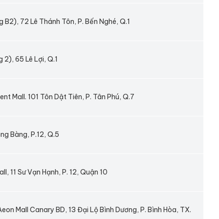
B2), 72 Lê Thánh Tôn, P. Bến Nghé, Q.1
 2), 65 Lê Lợi, Q.1
t Mall. 101 Tôn Dật Tiên, P. Tân Phú, Q.7
ng Bàng, P.12, Q.5
l, 11 Sư Vạn Hạnh, P. 12, Quận 10
Aeon Mall Canary BD, 13 Đại Lộ Bình Dương, P. Bình Hòa, TX.