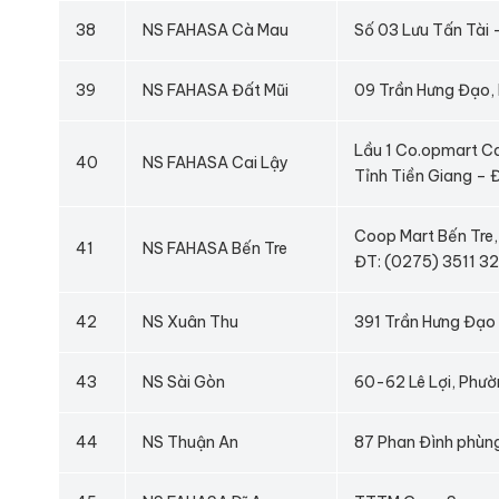
38
NS FAHASA Cà Mau
Số 03 Lưu Tấn Tài
39
NS FAHASA Đất Mũi
09 Trần Hưng Đạo,
Lầu 1 Co.opmart Ca
40
NS FAHASA Cai Lậy
Tỉnh Tiền Giang –
Coop Mart Bến Tre,
41
NS FAHASA Bến Tre
ĐT: (0275) 3511 3
42
NS Xuân Thu
391 Trần Hưng Đạo
43
NS Sài Gòn
60-62 Lê Lợi, Phư
44
NS Thuận An
87 Phan Đình phùng