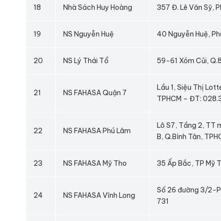
18
Nhà Sách Huy Hoàng
357 Đ. Lê Văn Sỹ, P
19
NS Nguyễn Huệ
40 Nguyễn Huệ, Ph
20
NS Lý Thái Tổ
59-61 Xóm Củi, Q.
Lầu 1, Siệu Thị Lo
21
NS FAHASA Quận 7
TPHCM – ĐT: 028.
Lô S7, Tầng 2, TT 
22
NS FAHASA Phú Lâm
B, Q.Bình Tân, TP
23
NS FAHASA Mỹ Tho
35 Ấp Bắc, TP Mỹ T
Số 26 đường 3/2-Ph
24
NS FAHASA Vĩnh Long
731