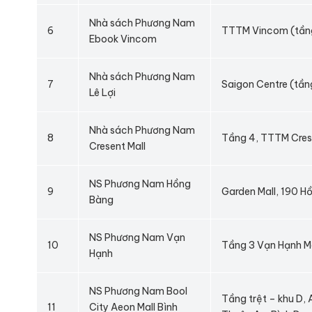
Nhà sách Phương Nam
6
TTTM Vincom (tầng 
Ebook Vincom
Nhà sách Phương Nam
7
Saigon Centre (tầng
Lê Lợi
Nhà sách Phương Nam
8
Tầng 4, TTTM Cresen
Cresent Mall
NS Phương Nam Hồng
9
Garden Mall, 190 Hồ
Bàng
NS Phương Nam Vạn
10
Tầng 3 Vạn Hạnh Mal
Hạnh
NS Phương Nam Bool
Tầng trệt – khu D, 
11
City Aeon Mall Bình