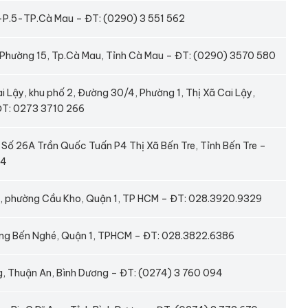
 –P.5-TP.Cà Mau – ĐT: (0290) 3 551 562
 Phường 15, Tp.Cà Mau, Tỉnh Cà Mau – ĐT: (0290) 3570 580
i Lậy, khu phố 2, Đường 30/4, Phường 1, Thị Xã Cai Lậy,
 ĐT: 0273 3710 266
 Số 26A Trần Quốc Tuấn P4 Thị Xã Bến Tre, Tỉnh Bến Tre –
24
 , phường Cầu Kho, Quận 1, TP HCM – ĐT: 028.3920.9329
ờng Bến Nghé, Quận 1, TPHCM – ĐT: 028.3822.6386
, Thuận An, Bình Dương – ĐT: (0274) 3 760 094