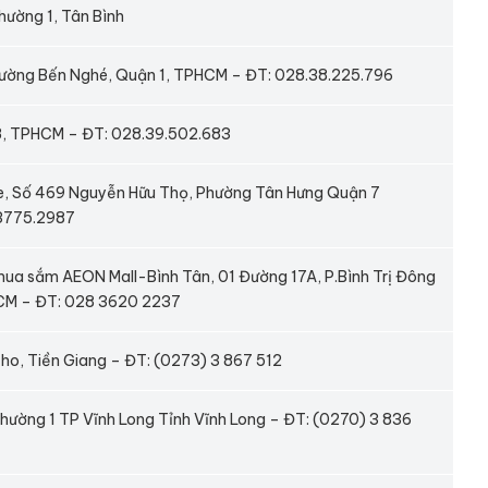
hường 1, Tân Bình
ường Bến Nghé, Quận 1, TPHCM – ĐT: 028.38.225.796
8, TPHCM – ĐT: 028.39.502.683
tte, Số 469 Nguyễn Hữu Thọ, Phường Tân Hưng Quận 7
3775.2987
mua sắm AEON Mall-Bình Tân, 01 Đường 17A, P.Bình Trị Đông
HCM – ĐT: 028 3620 2237
ho, Tiền Giang – ĐT: (0273) 3 867 512
ường 1 TP Vĩnh Long Tỉnh Vĩnh Long – ĐT: (0270) 3 836